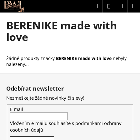
K
Přejít
Hledat
Náku
M
Přihlášení
na
o
obsah
Zpět
Zpět
košík
š
BERENIKE made with
í
C
love
k
o
p
o
Žádné produkty značky
BERENIKE made with love
nebyly
nalezeny...
t
ř
Z
e
á
Odebírat newsletter
b
p
u
Nezmeškejte žádné novinky či slevy!
a
j
t
E-mail
e
í
t
Vložením e-mailu souhlasíte s
podmínkami ochrany
osobních údajů
e
n